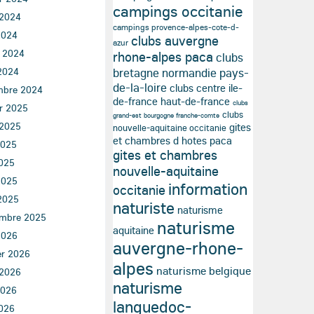
campings occitanie
 2024
campings provence-alpes-cote-d-
2024
clubs auvergne
azur
t 2024
rhone-alpes paca
clubs
2024
bretagne normandie pays-
de-la-loire
clubs centre ile-
mbre 2024
de-france haut-de-france
clubs
er 2025
clubs
grand-est bourgogne franche-comte
 2025
gites
nouvelle-aquitaine occitanie
et chambres d hotes paca
2025
gites et chambres
025
nouvelle-aquitaine
2025
information
occitanie
2025
naturiste
naturisme
mbre 2025
naturisme
aquitaine
2026
auvergne-rhone-
er 2026
alpes
naturisme belgique
 2026
naturisme
2026
languedoc-
026