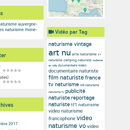
gs
naturisme auvergne-
es
naturisme rhone-
Vidéo par Tag
naturisme vintage
art nu
arte naturisme
ter
c+
camping naturiste
naturisme
nudisme
documentaire indien
en ville
:
documentaire naturiste
film naturiste
france
otes)
tv naturisme
m6 naturisme
publicité
naturisme tv
naturiste
reportage
naturiste
chives
tf1 naturisme
video naturisme
video
francophone
mbre 2017
naturisme vo
video