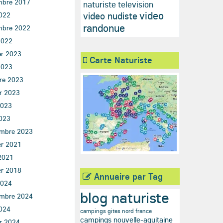
mbre 2017
naturiste television
video
video nudiste
022
randonue
mbre 2022
2022
er 2023
Carte Naturiste
2023
re 2023
er 2023
2023
023
mbre 2023
er 2021
2021
er 2018
Annuaire par Tag
2024
blog naturiste
mbre 2024
024
campings gites nord france
campings nouvelle-aquitaine
er 2024