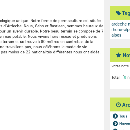
Ta
cologique unique. Notre ferme de permaculture est située
ardeche
nts d'Ardèche. Nous, Sebo et Bastiaan, sommes heureux de
rhone-alp
pour un avenir durable. Notre beau terrain se compose de 7
alpes
 en eau potable. Nous vivons hors réseau et produisons
re terrain et se trouve à 80 mètres en contrebas de la
ne travaillons pas, nous célébrons le mode de vie
pas moins de 22 nationalités différentes nous ont aidés.
No
Votre note 
(
0
n
Total :
Ar
Tous
Nove