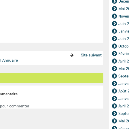
Déce
Mai 2
Nove
Juin 
Janvi
Juin 
Octob
Févri
Site suivant
l Annuaire
Avril 
Mai 2
Septe
Janvi
Août 
mmentaire
Janvi
 pour commenter
Avril 
Septe
Mai 2
Févri