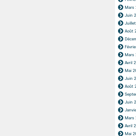
Mars
Juin 
Juille
Août 
Déce
Févri
Mars
Avril 
Mai 2
Juin 
Août 
Septe
Juin 
Janvi
Mars
Avril 
Mai 2